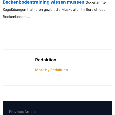
Beckenbodentraining wissen müssen
Sogenannte
Kegelübungen trainieren gezielt die Muskulatur im Bereich des
Beckenbodens....
Redaktion
More by Redaktion
Previous
Beitragsnavigation
Previous Article