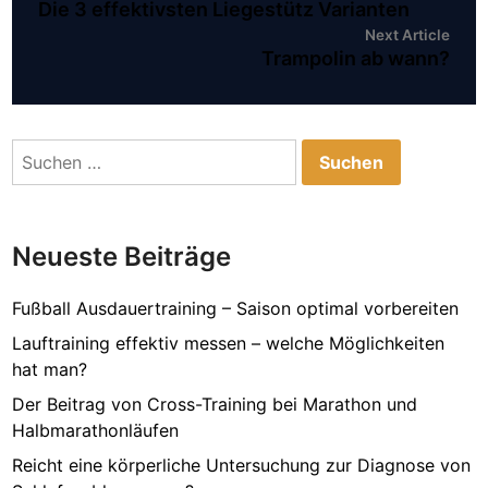
article:
Die 3 effektivsten Liegestütz Varianten
Next
Next Article
artic
Trampolin ab wann?
Suchen
nach:
Neueste Beiträge
Fußball Ausdauertraining – Saison optimal vorbereiten
Lauftraining effektiv messen – welche Möglichkeiten
hat man?
Der Beitrag von Cross-Training bei Marathon und
Halbmarathonläufen
Reicht eine körperliche Untersuchung zur Diagnose von