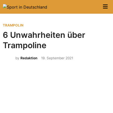
Skip
Mai
to
Me
content
P
TRAMPOLIN
o
6 Unwahrheiten über
s
Trampoline
t
e
by
Redaktion
19. September 2021
d
i
n