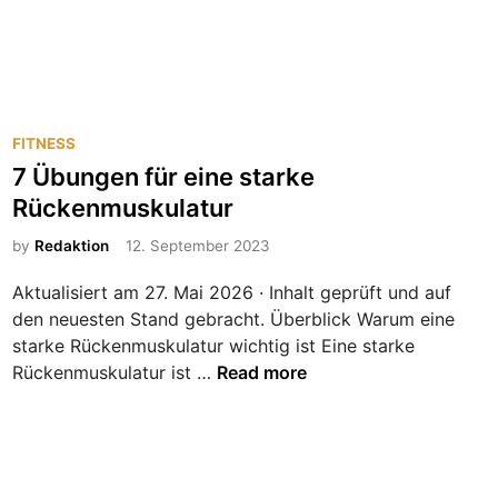
d
e
i
t
e
e
s
n
m
z
P
FITNESS
a
u
o
7 Übungen für eine starke
r
B
s
t
Rückenmuskulatur
u
t
e
r
e
by
Redaktion
12. September 2023
A
p
d
r
e
Aktualisiert am 27. Mai 2026 · Inhalt geprüft und auf
i
t
e
den neuesten Stand gebracht. Überblick Warum eine
n
f
s
starke Rückenmuskulatur wichtig ist Eine starke
i
–
7
Rückenmuskulatur ist …
Read more
t
d
Ü
e
b
r
u
G
n