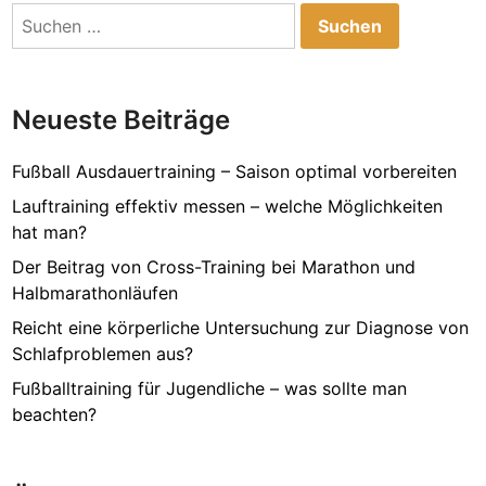
o
G
Suchen
p
e
nach:
D
r
e
ä
a
t
Neueste Beiträge
l
e
s
f
Fußball Ausdauertraining – Saison optimal vorbereiten
ü
Lauftraining effektiv messen – welche Möglichkeiten
r
hat man?
Z
Der Beitrag von Cross-Training bei Marathon und
u
Halbmarathonläufen
h
a
Reicht eine körperliche Untersuchung zur Diagnose von
u
Schlafproblemen aus?
s
Fußballtraining für Jugendliche – was sollte man
e
beachten?