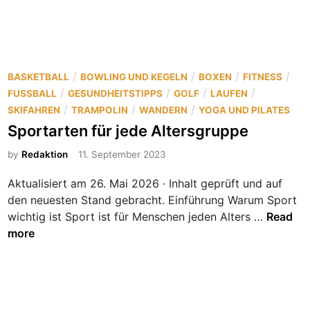
r
t
a
r
P
/
/
/
/
BASKETBALL
BOWLING UND KEGELN
BOXEN
FITNESS
t
o
/
/
/
/
FUSSBALL
GESUNDHEITSTIPPS
GOLF
LAUFEN
e
s
/
/
/
SKIFAHREN
TRAMPOLIN
WANDERN
YOGA UND PILATES
n
t
Sportarten für jede Altersgruppe
z
e
u
by
Redaktion
11. September 2023
d
r
i
S
Aktualisiert am 26. Mai 2026 · Inhalt geprüft und auf
n
t
den neuesten Stand gebracht. Einführung Warum Sport
r
S
wichtig ist Sport ist für Menschen jeden Alters …
Read
e
p
more
s
o
s
r
b
t
e
a