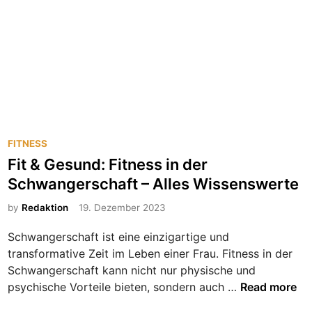
s
s
e
b
e
i
F
r
P
FITNESS
a
o
Fit & Gesund: Fitness in der
u
s
Schwangerschaft – Alles Wissenswerte
e
t
n
e
by
Redaktion
19. Dezember 2023
u
d
n
Schwangerschaft ist eine einzigartige und
i
d
transformative Zeit im Leben einer Frau. Fitness in der
n
M
Schwangerschaft kann nicht nur physische und
ä
F
psychische Vorteile bieten, sondern auch …
Read more
n
i