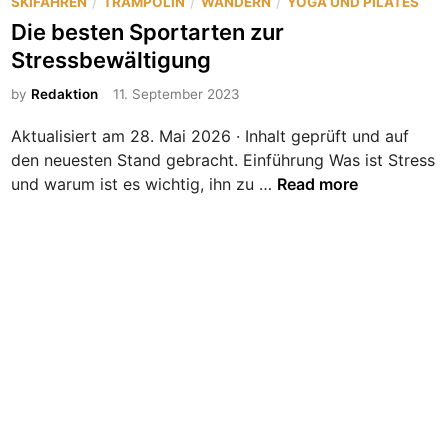
s
/
/
/
SKIFAHREN
TRAMPOLIN
WANDERN
YOGA UND PILATES
F
k
t
Die besten Sportarten zur
i
e
e
Stressbewältigung
t
n
d
n
m
i
by
Redaktion
11. September 2023
e
u
n
s
s
Aktualisiert am 28. Mai 2026 · Inhalt geprüft und auf
s
k
den neuesten Stand gebracht. Einführung Was ist Stress
o
u
D
und warum ist es wichtig, ihn zu …
Read more
a
l
i
s
a
e
e
t
b
u
e
r
s
t
e
n
S
p
o