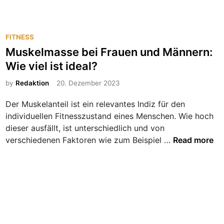
P
FITNESS
o
Muskelmasse bei Frauen und Männern:
s
Wie viel ist ideal?
t
e
by
Redaktion
20. Dezember 2023
d
Der Muskelanteil ist ein relevantes Indiz für den
i
individuellen Fitnesszustand eines Menschen. Wie hoch
n
dieser ausfällt, ist unterschiedlich und von
M
verschiedenen Faktoren wie zum Beispiel …
Read more
u
s
k
e
l
m
a