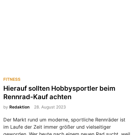
w
r
ä
t
l
e
t
n
i
f
g
ü
u
r
n
j
g
e
d
e
P
FITNESS
A
o
Hierauf sollten Hobbysportler beim
l
s
Rennrad-Kauf achten
t
t
e
e
by
Redaktion
28. August 2023
r
d
s
Der Markt rund um moderne, sportliche Rennräder ist
i
g
im Laufe der Zeit immer größer und vielseitiger
n
r
geworden. Wer heute nach einem neuen Rad sucht, weil