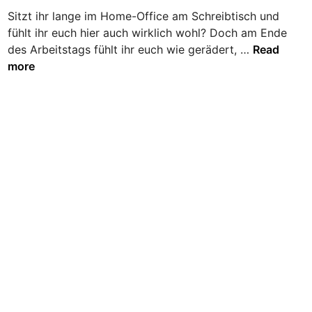
d
l
e
Sitzt ihr lange im Home-Office am Schreibtisch und
i
?
r
fühlt ihr euch hier auch wirklich wohl? Doch am Ende
n
S
S
des Arbeitstags fühlt ihr euch wie gerädert, …
Read
c
p
more
h
o
w
r
a
t
n
i
g
m
e
H
r
o
s
m
c
e
h
-
a
O
f
f
t
f
–
i