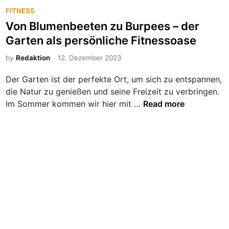
A
c
P
FITNESS
l
e
o
Von Blumenbeeten zu Burpees – der
l
–
s
e
Garten als persönliche Fitnessoase
h
t
s
i
e
by
Redaktion
12. Dezember 2023
W
e
d
i
r
Der Garten ist der perfekte Ort, um sich zu entspannen,
i
s
w
die Natur zu genießen und seine Freizeit zu verbringen.
n
s
e
V
Im Sommer kommen wir hier mit …
Read more
e
r
o
n
d
n
s
e
B
w
t
l
e
i
u
r
h
m
t
r
e
e
a
n
u
b
f
e