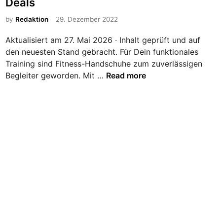
Deals
y
t
s
e
by
Redaktion
29. Dezember 2022
p
d
o
Aktualisiert am 27. Mai 2026 · Inhalt geprüft und auf
i
r
den neuesten Stand gebracht. Für Dein funktionales
n
t
Training sind Fitness-Handschuhe zum zuverlässigen
l
F
Begleiter geworden. Mit …
Read more
e
i
r
t
b
n
e
e
i
s
m
s
R
-
e
H
n
a
n
n
r
d
a
s