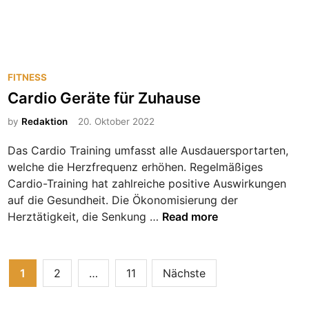
d
c
-
h
K
u
a
h
u
P
e
FITNESS
f
o
:
Cardio Geräte für Zuhause
a
s
R
by
Redaktion
20. Oktober 2022
c
t
a
h
e
t
Das Cardio Training umfasst alle Ausdauersportarten,
t
d
g
welche die Herzfrequenz erhöhen. Regelmäßiges
e
i
e
Cardio-Training hat zahlreiche positive Auswirkungen
n
n
b
auf die Gesundheit. Die Ökonomisierung der
e
C
Herztätigkeit, die Senkung …
Read more
r
a
u
r
n
d
Beitragsnavigation
1
2
…
11
Nächste
d
i
T
o